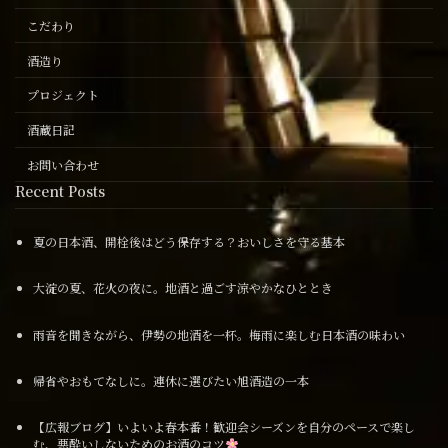
こだわり
酒造り
プロジェクト
酒蔵日記
お問い合わせ
Recent Posts
夏の日本酒、開栓後はどう保存する？おいしさを守る基本
大淀の夏、花火の夜に。地酒と過ごす涼やかなひととき
雨音を聞きながら、伊勢の地酒を一杯。梅雨に楽しむ日本酒の味わい
帰省やおもてなしに。連休に選びたい旭酒造の一本
【広報ブログ】いよいよ春本番！歓迎会シーズンを自分のペースで楽し
む、悪酔いしないためのお酒のコツ