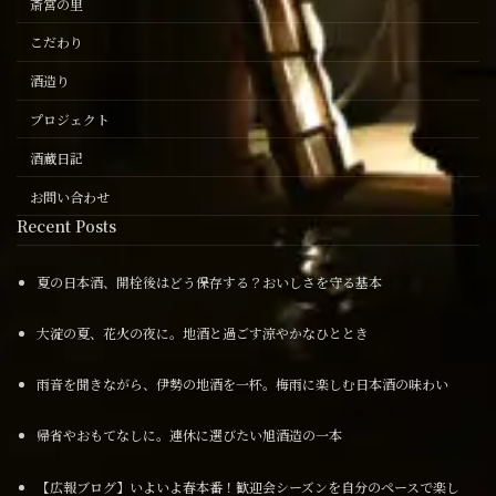
斎宮の里
こだわり
酒造り
プロジェクト
酒蔵日記
お問い合わせ
Recent Posts
夏の日本酒、開栓後はどう保存する？おいしさを守る基本
大淀の夏、花火の夜に。地酒と過ごす涼やかなひととき
雨音を聞きながら、伊勢の地酒を一杯。梅雨に楽しむ日本酒の味わい
帰省やおもてなしに。連休に選びたい旭酒造の一本
【広報ブログ】いよいよ春本番！歓迎会シーズンを自分のペースで楽し