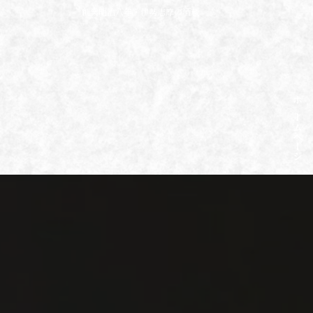
コ
ナ
創業明治八年・伊勢志摩の酒蔵
ン
ビ
テ
ゲ
ン
ー
ツ
シ
へ
ョ
ス
ン
ホームページ
キ
に
ッ
移
プ
動