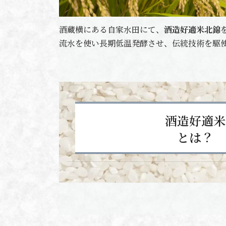
酒蔵横にある自家水田にて、
酒造好適米北錦
流水を使い長期低温発酵させ、伝統技術を駆
酒造好適米
とは？