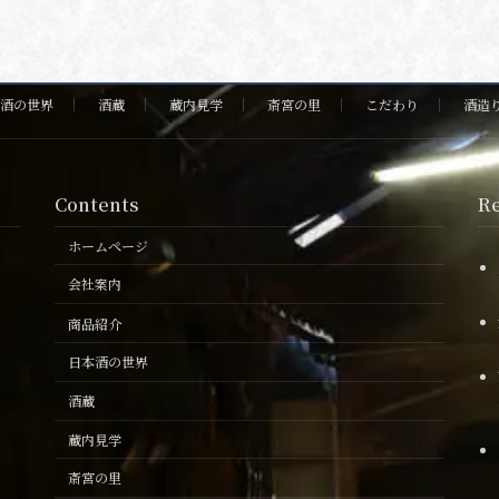
酒の世界
酒蔵
蔵内見学
斎宮の里
こだわり
酒造
Contents
Re
ホームページ
会社案内
商品紹介
日本酒の世界
産 地
酒蔵
蔵内見学
青森
斎宮の里
新潟