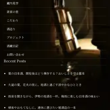
蔵内見学
斎宮の里
こだわり
酒造り
プロジェクト
酒蔵日記
お問い合わせ
Recent Posts
夏の日本酒、開栓後はどう保存する？おいしさを守る基本
大淀の夏、花火の夜に。地酒と過ごす涼やかなひととき
雨音を聞きながら、伊勢の地酒を一杯。梅雨に楽しむ日本酒の味わい
帰省やおもてなしに。連休に選びたい旭酒造の一本